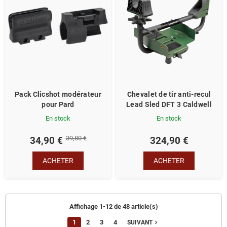
Pack Clicshot modérateur
Chevalet de tir anti-recul
pour Pard
Lead Sled DFT 3 Caldwell
En stock
En stock
39,80 €
34,90 €
324,90 €
ACHETER
ACHETER
Affichage 1-12 de 48 article(s)
1
2
3
4
navigate_next
SUIVANT