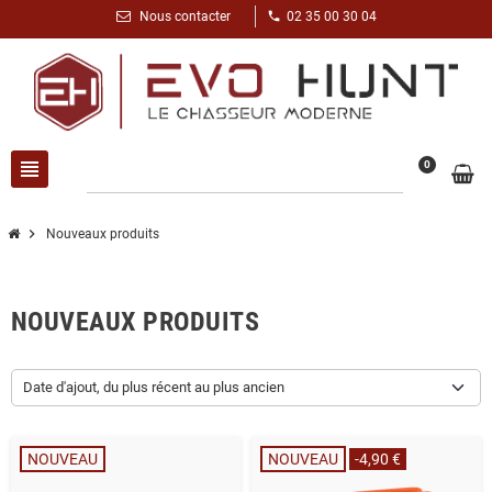
phone
Nous contacter
02 35 00 30 04
view_headline
search
0
chevron_right
Nouveaux produits
NOUVEAUX PRODUITS
Date d'ajout, du plus récent au plus ancien
NOUVEAU
NOUVEAU
-4,90 €