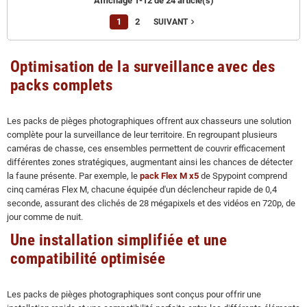
Affichage 1-12 de 24 article(s)
1
2
navigate_next
SUIVANT
Optimisation de la surveillance avec des
packs complets
Les packs de pièges photographiques offrent aux chasseurs une solution
complète pour la surveillance de leur territoire. En regroupant plusieurs
caméras de chasse, ces ensembles permettent de couvrir efficacement
différentes zones stratégiques, augmentant ainsi les chances de détecter
la faune présente. Par exemple, le
pack Flex M x5
de Spypoint comprend
cinq caméras Flex M, chacune équipée d'un déclencheur rapide de 0,4
seconde, assurant des clichés de 28 mégapixels et des vidéos en 720p, de
jour comme de nuit.
Une installation simplifiée et une
compatibilité optimisée
Les packs de pièges photographiques sont conçus pour offrir une