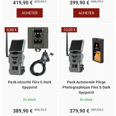
423,60 €
406,70 €
419,90 €
399,90 €
ACHETER
ACHETER
-6,80 €
-10,00 €
Pack sécurité Flex S Dark
Pack Autonomie Piège
Spypoint
Photographique Flex S Dark
Spypoint
En stock
En stock
396,70 €
389,90 €
389,90 €
379,90 €