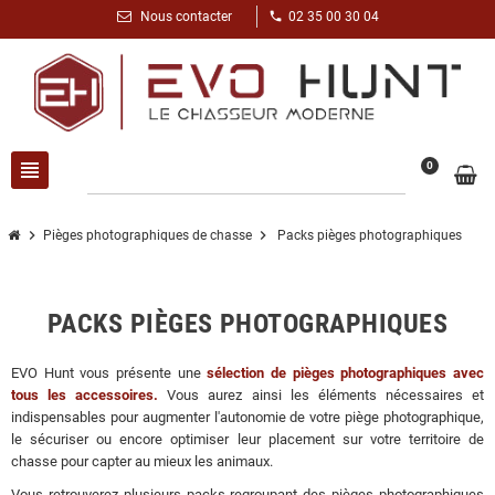
phone
Nous contacter
02 35 00 30 04
view_headline
search
0
chevron_right
chevron_right
Pièges photographiques de chasse
Packs pièges photographiques
PACKS PIÈGES PHOTOGRAPHIQUES
EVO Hunt vous présente une
sélection de pièges photographiques avec
tous les accessoires.
Vous aurez ainsi les éléments nécessaires et
indispensables pour augmenter l'autonomie de votre piège photographique,
le sécuriser ou encore optimiser leur placement sur votre territoire de
chasse pour capter au mieux les animaux.
Vous retrouverez plusieurs packs regroupant des pièges photographiques