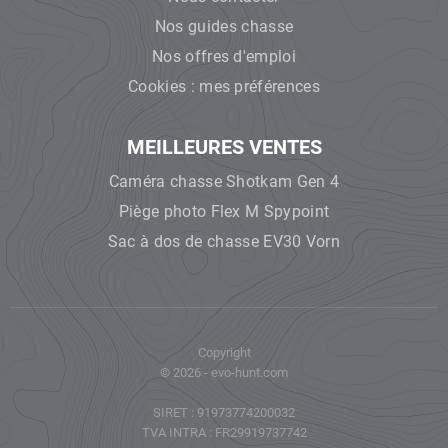
Nos guides chasse
Nos offres d'emploi
Cookies : mes préférences
MEILLEURES VENTES
Caméra chasse Shotkam Gen 4
Piège photo Flex M Spypoint
Sac à dos de chasse EV30 Vorn
Copyright
© 2026 - evo-hunt.com
SIRET : 91973774200032
TVA INTRA : FR29919737742