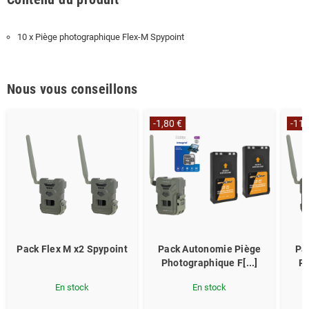
10 x Piège photographique Flex-M Spypoint
Nous vous conseillons
-1,80 €
-11,
Pack Flex M x2 Spypoint
Pack Autonomie Piège
Pa
Photographique F[...]
Ph
En stock
En stock