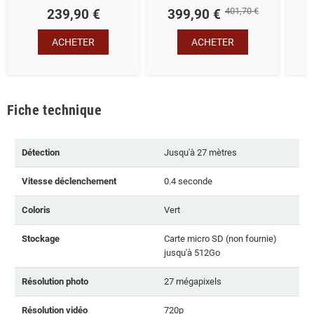
401,70 €
239,90 €
399,90 €
2
ACHETER
ACHETER
Fiche technique
Détection
Jusqu'à 27 mètres
Vitesse déclenchement
0.4 seconde
Coloris
Vert
Stockage
Carte micro SD (non fournie)
jusqu'à 512Go
Résolution photo
27 mégapixels
Résolution vidéo
720p