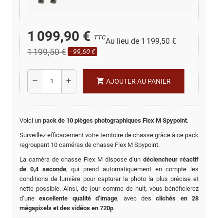
1 099,90 €
TTC
Au lieu de 1 199,50 €
1 199,50 €
- 99,60 €
shopping_cart
remove
add
AJOUTER AU PANIER
Voici un
pack de 10 pièges photographiques Flex M Spypoint
.
Surveillez efficacement votre territoire de chasse grâce à ce pack
regroupant 10 caméras de chasse Flex M Spypoint.
La caméra de chasse Flex M dispose d’un
déclencheur réactif
de 0,4 seconde
, qui prend automatiquement en compte les
conditions de lumière pour capturer la photo la plus précise et
nette possible. Ainsi, de jour comme de nuit, vous bénéficierez
d’une
excellente qualité d’image
, avec des
clichés en 28
mégapixels et des vidéos en 720p
.