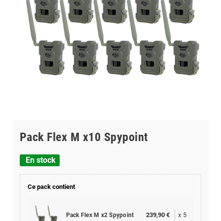
Pack Flex M x10 Spypoint
En stock
Ce pack contient
239,90 €
x
5
Pack Flex M x2 Spypoint