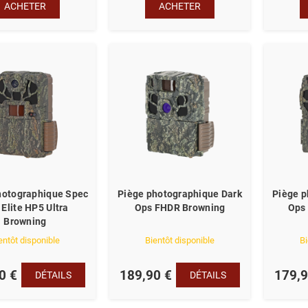
ACHETER
ACHETER
hotographique Spec
Piège photographique Dark
Piège p
Elite HP5 Ultra
Ops FHDR Browning
Ops 
Browning
entôt disponible
Bientôt disponible
Bi
0 €
189,90 €
179,9
DÉTAILS
DÉTAILS