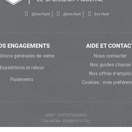
@Evo Hunt
@evo.hunt
Evo Hunt
OS ENGAGEMENTS
AIDE ET CONTAC
itions générales de vente
Nous contacter
Nos guides chasse
Expéditions et retour
Nos offres d'emploi
Paiements
Cookies : mes préféren
SIRET : 91973774200032
TVA INTRA : FR29919737742