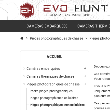
CAMÉRAS EMBARQUÉES
CAMÉRAS THERMI
chevron_right
Pièges photographiques de chasse
chevron_right
Pièges photog
ACCUEIL
Découvrez 
Caméras embarquées
add
Ces caméra
Caméras thermiques de chasse
add
Vous retrou
Pièges photographiques de chasse
add
Il vous suf
Packs pièges photographiques
uniquement 
plusieurs m
Pièges photographiques cellulaires
Ces pièges
Pièges photographiques non cellulaires
pourrez ains