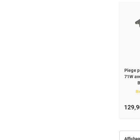
Piege 
71W av
Bi
129,9
Affichage