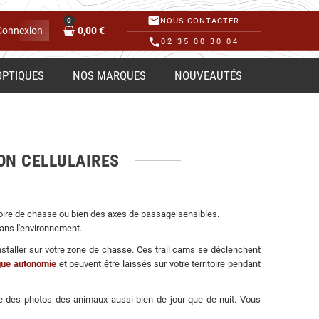
mail
0
NOUS CONTACTER
Connexion
0,00 €
phone
02 35 00 30 04
OPTIQUES
NOS MARQUES
NOUVEAUTÉS
ON CELLULAIRES
itoire de chasse ou bien des axes de passage sensibles.
dans l'environnement.
'installer sur votre zone de chasse. Ces trail cams se déclenchent
gue autonomie
et peuvent être laissés sur votre territoire pendant
e des photos des animaux aussi bien de jour que de nuit. Vous