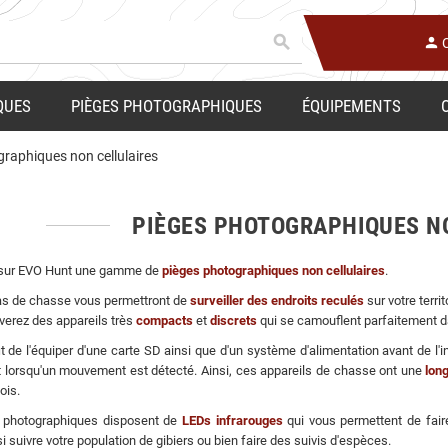
search
person
QUES
PIÈGES PHOTOGRAPHIQUES
ÉQUIPEMENTS
raphiques non cellulaires
PIÈGES PHOTOGRAPHIQUES N
sur EVO Hunt une gamme de
pièges photographiques non cellulaires
.
s de chasse vous permettront de
surveiller des endroits reculés
sur votre terr
verez des appareils très
compacts
et
discrets
qui se camouflent parfaitement 
fit de l'équiper d'une carte SD ainsi que d'un système d'alimentation avant de l
lorsqu'un mouvement est détecté. Ainsi, ces appareils de chasse ont une
lon
ois.
 photographiques disposent de
LEDs infrarouges
qui vous permettent de fair
i suivre votre population de gibiers ou bien faire des suivis d'espèces.