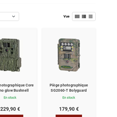
view_comfy
view_list
view_headline
Vue
hotographique Core
Piège photographique
 no glow Bushnell
SG2060-T Bolyguard
En stock
En stock
229,90 €
179,90 €