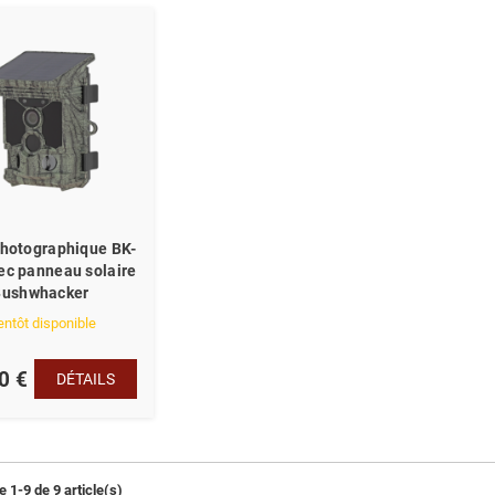
photographique BK-
ec panneau solaire
Bushwhacker
entôt disponible
0 €
DÉTAILS
 1-9 de 9 article(s)