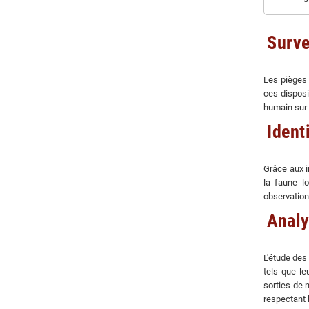
Surve
Les pièges 
ces disposi
humain sur 
Ident
Grâce aux i
la faune l
observations
Analy
L'étude des
tels que le
sorties de 
respectant l