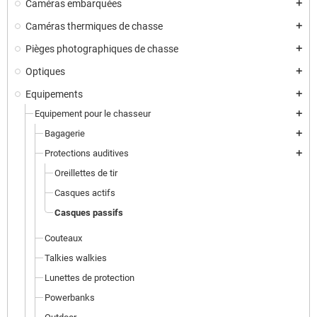
Caméras embarquées
add
Caméras thermiques de chasse
add
Pièges photographiques de chasse
add
Optiques
add
Equipements
add
Equipement pour le chasseur
add
Bagagerie
add
Protections auditives
add
Oreillettes de tir
Casques actifs
Casques passifs
Couteaux
Talkies walkies
Lunettes de protection
Powerbanks