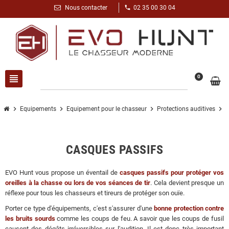
phone
Nous contacter
02 35 00 30 04
view_headline
search
0
chevron_right
chevron_right
chevron_right
chevron_right
Equipements
Equipement pour le chasseur
Protections auditives
CASQUES PASSIFS
EVO Hunt vous propose un éventail de
casques passifs pour protéger vos
oreilles à la chasse ou lors de vos séances de tir
. Cela devient presque un
réflexe pour tous les chasseurs et tireurs de protéger son ouïe.
Porter ce type d'équipements, c'est s'assurer d'une
bonne protection contre
les bruits sourds
comme les coups de feu. A savoir que les coups de fusil
causent des dégâts irréversibles sur l'audition. Il est donc très important