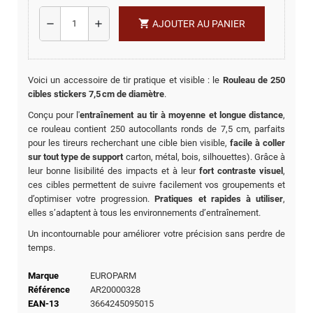
shopping_cart
remove
add
AJOUTER AU PANIER
Voici un accessoire de tir pratique et visible : le
Rouleau de 250
cibles stickers 7,5 cm de diamètre
.
Conçu pour l'
entraînement au tir à moyenne et longue distance
,
ce rouleau contient 250 autocollants ronds de 7,5 cm, parfaits
pour les tireurs recherchant une cible bien visible,
facile à coller
sur tout type de support
carton, métal, bois, silhouettes). Grâce à
leur bonne lisibilité des impacts et à leur
fort contraste visuel
,
ces cibles permettent de suivre facilement vos groupements et
d’optimiser votre progression.
Pratiques et rapides à utiliser
,
elles s’adaptent à tous les environnements d’entraînement.
Un incontournable pour améliorer votre précision sans perdre de
temps.
Marque
EUROPARM
Référence
AR20000328
EAN-13
3664245095015