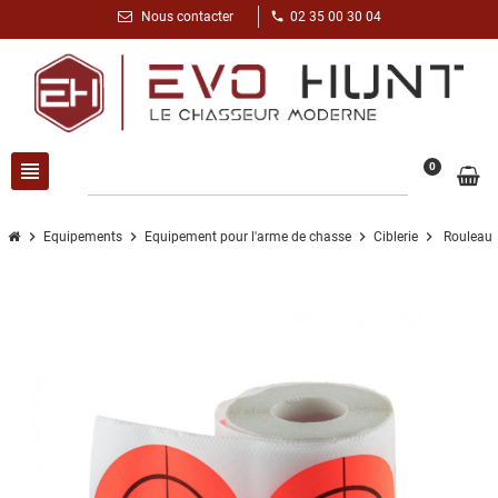
phone
Nous contacter
02 35 00 30 04
view_headline
search
0
chevron_right
chevron_right
chevron_right
chevron_right
Equipements
Equipement pour l'arme de chasse
Ciblerie
Rouleau 