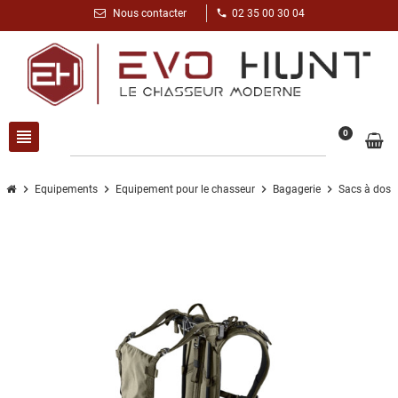
phone
Nous contacter
02 35 00 30 04
view_headline
search
0
chevron_right
chevron_right
chevron_right
chevron_right
Equipements
Equipement pour le chasseur
Bagagerie
Sacs à dos 