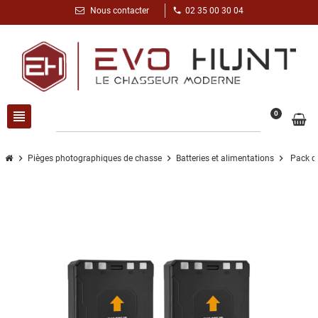
phone
Nous contacter
02 35 00 30 04
view_headline
search
0
chevron_right
chevron_right
chevron_right
Pièges photographiques de chasse
Batteries et alimentations
Pack de