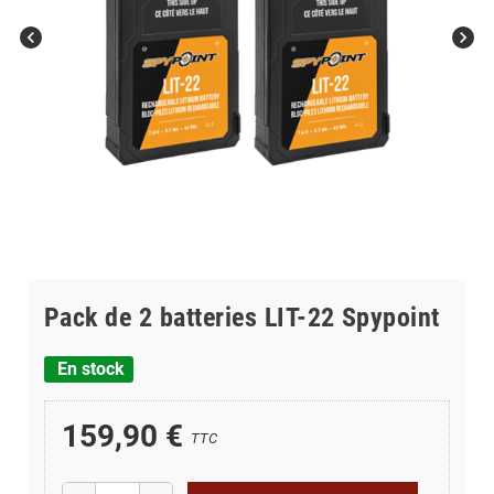
chevron_left
chevron_right
Pack de 2 batteries LIT-22 Spypoint
En stock
159,90 €
TTC