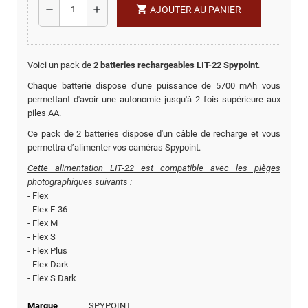
shopping_cart
remove
add
AJOUTER AU PANIER
Voici un pack de
2 batteries rechargeables LIT-22 Spypoint
.
Chaque batterie dispose d'une puissance de 5700 mAh vous
permettant d'avoir une autonomie jusqu'à 2 fois supérieure aux
piles AA.
Ce pack de 2 batteries dispose d'un câble de recharge et vous
permettra d’alimenter vos caméras Spypoint.
Cette alimentation LIT-22 est compatible avec les pièges
photographiques suivants :
- Flex
- Flex E-36
- Flex M
- Flex S
- Flex Plus
- Flex Dark
- Flex S Dark
Marque
SPYPOINT