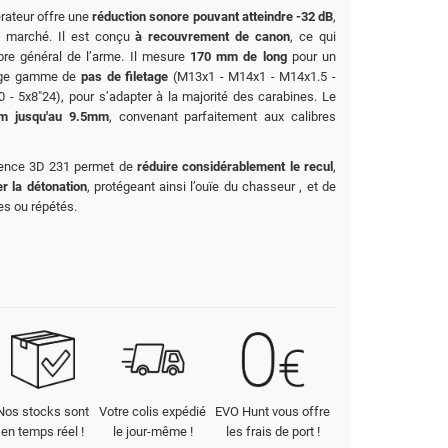
rateur offre une
réduction sonore pouvant atteindre -32 dB
,
u marché. Il est conçu
à recouvrement de canon
, ce qui
libre général de l’arme. Il mesure
170 mm de long
pour un
arge gamme de
pas de filetage
(M13x1 - M14x1 - M14x1.5 -
- 5x8"24), pour s’adapter à la majorité des carabines. Le
mm jusqu'au 9.5mm
, convenant parfaitement aux calibres
ilence 3D 231 permet de
réduire considérablement le recul
,
er la détonation
, protégeant ainsi l’ouïe du chasseur , et de
es ou répétés.
Nos stocks sont
Votre colis expédié
EVO Hunt vous offre
en temps réel !
le jour-même !
les frais de port !