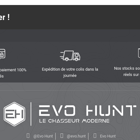
r !
Nos stocks so
Expédition de votre colis dans la
 paiement 100%
réels sur
journée
és
@Evo Hunt
@evo.hunt
Evo Hunt