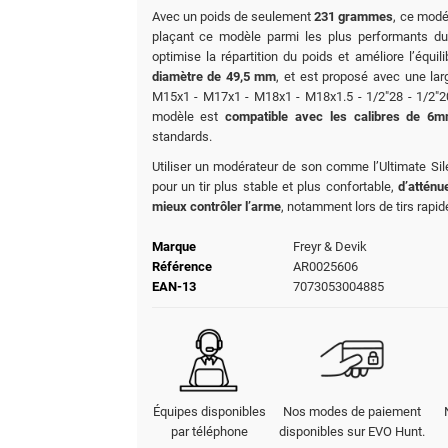
Avec un poids de seulement
231 grammes
, ce modé
plaçant ce modèle parmi les plus performants d
optimise la répartition du poids et améliore l’équi
diamètre de 49,5 mm
, et est proposé avec une l
M15x1 - M17x1 - M18x1 - M18x1.5 - 1/2"28 - 1/2"20 
modèle est
compatible avec les calibres de 6
standards.
Utiliser un modérateur de son comme l’Ultimate S
pour un tir plus stable et plus confortable,
d’atténu
mieux contrôler l’arme
, notamment lors de tirs rapid
Marque
Freyr & Devik
Référence
AR0025606
EAN-13
7073053004885
Équipes disponibles
Nos modes de paiement
par téléphone
disponibles sur EVO Hunt.