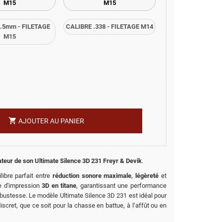
M15
M15
.5mm - FILETAGE
CALIBRE .338 - FILETAGE M14
M15
shopping_cart
AJOUTER AU PANIER
teur de son Ultimate Silence 3D 231
Freyr & Devik
.
ibre parfait entre
réduction sonore maximale
,
légèreté
et
ie d'impression
3D en titane
, garantissant une performance
bustesse. Le modèle Ultimate Silence 3D 231 est idéal pour
iscret, que ce soit pour la chasse en battue, à l’affût ou en