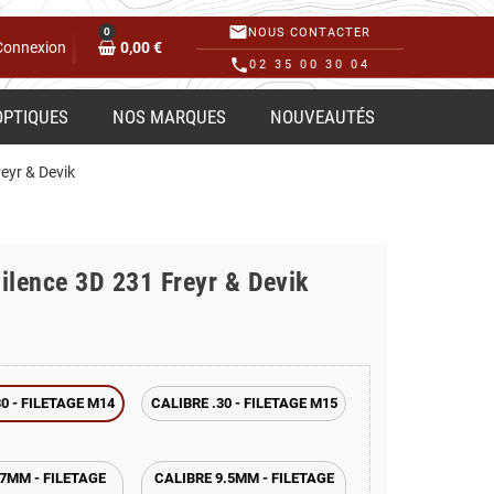
mail
0
NOUS CONTACTER
Connexion
0,00 €
phone
02 35 00 30 04
OPTIQUES
NOS MARQUES
NOUVEAUTÉS
eyr & Devik
ilence 3D 231 Freyr & Devik
30 - FILETAGE M14
CALIBRE .30 - FILETAGE M15
7MM - FILETAGE
CALIBRE 9.5MM - FILETAGE