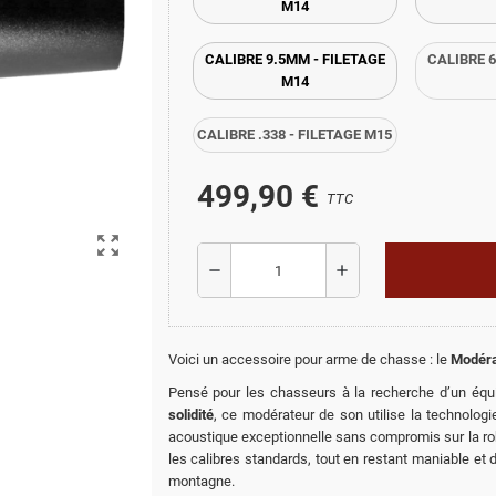
M14
CALIBRE 9.5MM - FILETAGE
CALIBRE 6
M14
CALIBRE .338 - FILETAGE M15
499,90 €
TTC
zoom_out_map
remove
add
Voici un accessoire pour arme de chasse : le
Modéra
Pensé pour les chasseurs à la recherche d’un équil
solidité
, ce modérateur de son utilise la technolog
acoustique exceptionnelle sans compromis sur la ro
les calibres standards, tout en restant maniable et d
montagne.