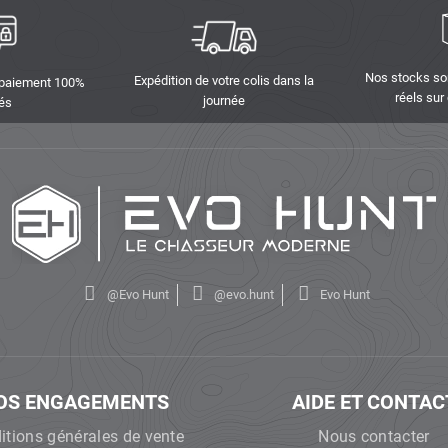
Nos stocks so
Expédition de votre colis dans la
 paiement 100%
réels sur
journée
és
@Evo Hunt
@evo.hunt
Evo Hunt
OS ENGAGEMENTS
AIDE ET CONTAC
itions générales de vente
Nous contacter