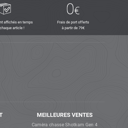
nt affichés en temps
Frais de port offerts
 chaque article !
à partir de 79€
T
MEILLEURES VENTES
Caméra chasse Shotkam Gen 4