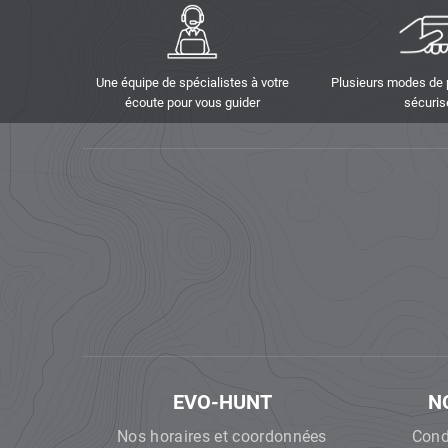
Une équipe de spécialistes à votre
Plusieurs modes de
écoute pour vous guider
sécuris
EVO-HUNT
N
Nos horaires et coordonnées
Cond