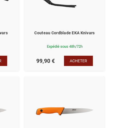
vars
Couteau Cordblade EKA Knivars
Expédié sous 48h/72h
99,90 €
R
ACHETER