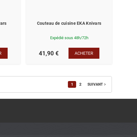
vars
Couteau de cuisine EKA Knivars
Expédié sous 48h/72h
41,90 €
R
ACHETER
1
2
navigate_next
SUIVANT