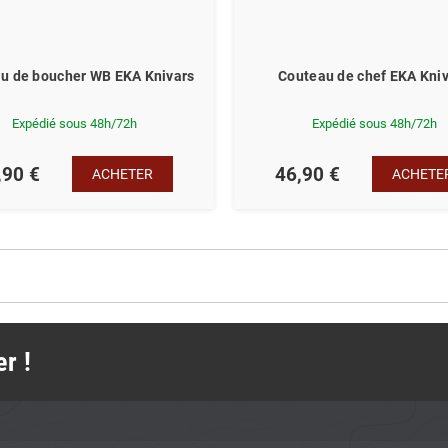
u de boucher WB EKA Knivars
Couteau de chef EKA Kni
Expédié sous 48h/72h
Expédié sous 48h/72h
,90 €
46,90 €
ACHETER
ACHETE
r !