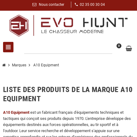
phone
Nous contacter
02 35 00 30 04
view_headline
search
0
chevron_right
chevron_right
Marques
A10 Equipment
LISTE DES PRODUITS DE LA MARQUE A10
EQUIPMENT
A10 Equipment
est un fabricant français d'équipements techniques et
tactiques qui conçoit ses produits depuis 1970. L'entreprise développe des
équipements destinés aux forces opérationnelles, au tir sportif et à
l'outdoor. Leur service recherche et développement s'appuie sur une
expertise approfondie et sur les retours d'expérience des professionnels du