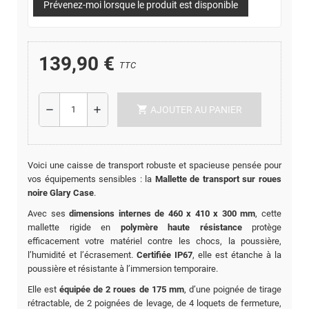
Prévenez-moi lorsque le produit est disponible
139,90 €
TTC
shopping_cart
remove
add
AJOUTER AU PANIER
Voici une caisse de transport robuste et spacieuse pensée pour
vos équipements sensibles : la
Mallette de transport sur roues
noire Glary Case
.
Avec ses
dimensions internes de 460 x 410 x 300 mm
, cette
mallette rigide en
polymère haute résistance
protège
efficacement votre matériel contre les chocs, la poussière,
l’humidité et l’écrasement.
Certifiée IP67
, elle est étanche à la
poussière et résistante à l’immersion temporaire.
Elle est
équipée de 2 roues de 175 mm
, d’une poignée de tirage
rétractable, de 2 poignées de levage, de 4 loquets de fermeture,