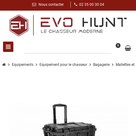
phone
Nous contacter
02 35 00 30 04
view_headline
search
0
chevron_right
chevron_right
chevron_right
chevron_right
Equipements
Equipement pour le chasseur
Bagagerie
Mallettes et