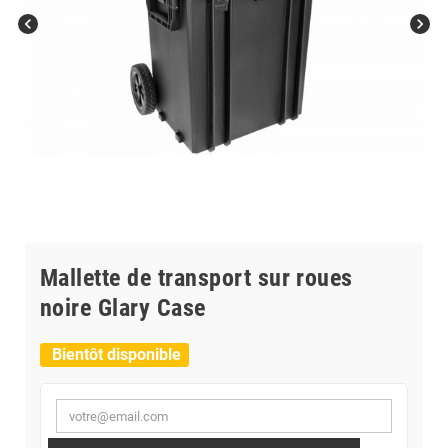
chevron_left
chevron_right
Mallette de transport sur roues
noire Glary Case
Bientôt disponible