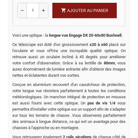
shopping_cart
remove
add
AJOUTER AU PANIER
Voici une optique : la
longue vue Engage DX 20-60x80 Bushnell.
Ce télescope est doté d'un grossissement
x20 à x60
placé sur
l'oculaire et vous offrira une incroyable qualité optique. On
retrouve aussi un oculaire incliné à 45 degrés pour améliorer
votre confort d'observation. Grâce à sa lentille de
80mm
, vous
aurez énormément de lumière entrante afin d'obtenir des images
nettes et éclatantes durant vos sorties.
Conçue en aluminium recouvert d'un caoutchouc de protection,
votre longue vue résistera parfaitement à toutes les conditions
météorologiques. Un manchon intégral de protection en mousse
est aussi fourni avec cette optique. Un
pas de vis 1/4
vous
permettra d'installer votre optique sur un support afin de s'adapter
sur tous les terrains de chasse. Vous observerez parfaitement
des animaux à longue distance, ce qui est un avantage pour des
chasses à l'approche ou en montagne.
Vous retrouverez également
2 rails picatinny
de chaque côté de