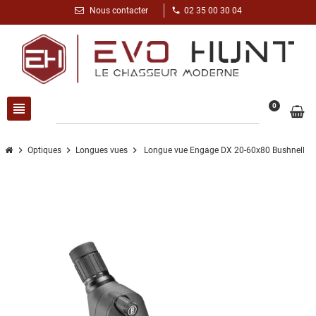
phone
Nous contacter
02 35 00 30 04
view_headline
search
0
chevron_right
chevron_right
chevron_right
Optiques
Longues vues
Longue vue Engage DX 20-60x80 Bushnell