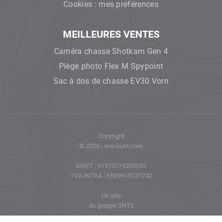
Cookies : mes préférences
MEILLEURES VENTES
Caméra chasse Shotkam Gen 4
Piège photo Flex M Spypoint
Sac à dos de chasse EV30 Vorn
Copyright
© 2026 - evo-hunt.com
SIRET : 91973774200032
TVA INTRA : FR29919737742
Un site
du groupe
SNT2