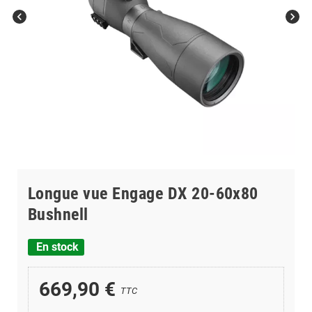
chevron_left
chevron_right
Longue vue Engage DX 20-60x80
Bushnell
En stock
669,90 €
TTC