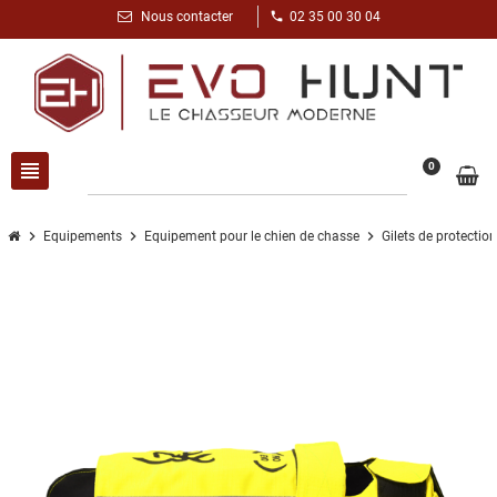
phone
Nous contacter
02 35 00 30 04
view_headline
search
0
chevron_right
chevron_right
chevron_right
Equipements
Equipement pour le chien de chasse
Gilets de protection