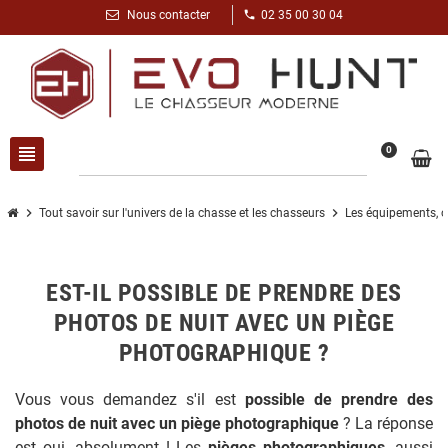
phone
Nous contacter
02 35 00 30 04
view_headline
search
0
chevron_right
chevron_right
Tout savoir sur l'univers de la chasse et les chasseurs
Les équipements, o
EST-IL POSSIBLE DE PRENDRE DES
PHOTOS DE NUIT AVEC UN PIÈGE
PHOTOGRAPHIQUE ?
Vous vous demandez s'il est
possible de prendre des
photos de nuit avec un piège photographique
? La réponse
est oui, absolument ! Les
pièges photographiques
, aussi