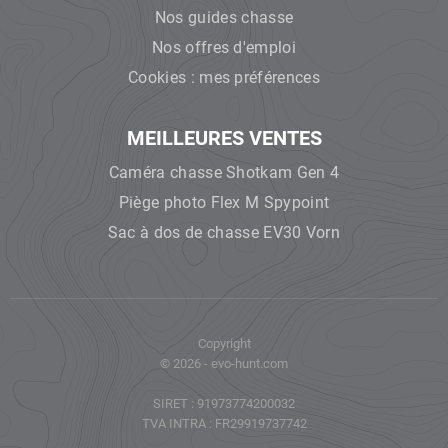
Nos guides chasse
Nos offres d'emploi
Cookies : mes préférences
MEILLEURES VENTES
Caméra chasse Shotkam Gen 4
Piège photo Flex M Spypoint
Sac à dos de chasse EV30 Vorn
Copyright
© 2026 - evo-hunt.com
SIRET : 91973774200032
TVA INTRA : FR29919737742