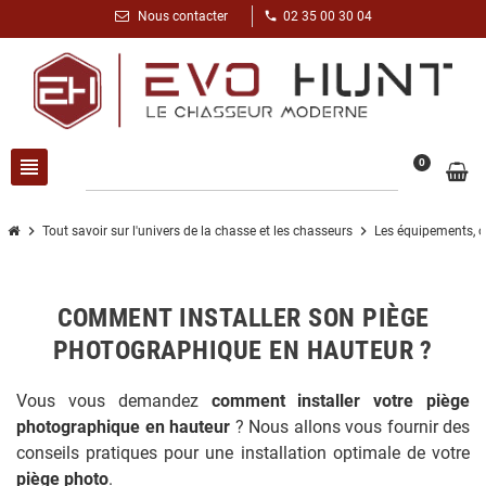
phone
Nous contacter
02 35 00 30 04
view_headline
search
0
chevron_right
chevron_right
Tout savoir sur l'univers de la chasse et les chasseurs
Les équipements, o
COMMENT INSTALLER SON PIÈGE
PHOTOGRAPHIQUE EN HAUTEUR ?
Vous vous demandez
comment installer votre piège
photographique en hauteur
? Nous allons vous fournir des
conseils pratiques pour une installation optimale de votre
piège photo
.