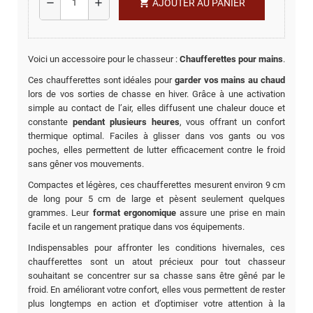
shopping_cart
remove
add
AJOUTER AU PANIER
Voici un accessoire pour le chasseur :
Chaufferettes pour mains
.
Ces chaufferettes sont idéales pour
garder vos mains au chaud
lors de vos sorties de chasse en hiver. Grâce à une activation
simple au contact de l’air, elles diffusent une chaleur douce et
constante
pendant plusieurs
heures
, vous offrant un confort
thermique optimal. Faciles à glisser dans vos gants ou vos
poches, elles permettent de lutter efficacement contre le froid
sans gêner vos mouvements.
Compactes et légères, ces chaufferettes mesurent environ 9 cm
de long pour 5 cm de large et pèsent seulement quelques
grammes. Leur
format
ergonomique
assure une prise en main
facile et un rangement pratique dans vos équipements.
Indispensables pour affronter les conditions hivernales, ces
chaufferettes sont un atout précieux pour tout chasseur
souhaitant se concentrer sur sa chasse sans être gêné par le
froid. En améliorant votre confort, elles vous permettent de rester
plus longtemps en action et d’optimiser votre attention à la