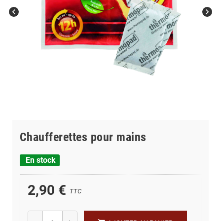
chevron_left
chevron_right
Chaufferettes pour mains
En stock
2,90 €
TTC