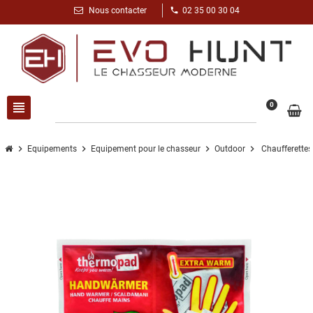
phone
Nous contacter
02 35 00 30 04
view_headline
search
0
chevron_right
chevron_right
chevron_right
chevron_right
Equipements
Equipement pour le chasseur
Outdoor
Chaufferette