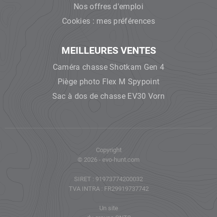
Nos offres d'emploi
Cookies : mes préférences
MEILLEURES VENTES
Caméra chasse Shotkam Gen 4
Piège photo Flex M Spypoint
Sac à dos de chasse EV30 Vorn
Copyright
© 2026 - evo-hunt.com
SIRET : 91973774200032
TVA INTRA : FR29919737742
Un site