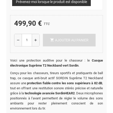
Prévenez-moi lorsque le produit est disponible
499,90 €
TTC
shopping_cart
remove
add
AJOUTER AU PANIER
Voici une protection auditive pour le chasseur : le
Casque
électronique Suprême T2 Neckband vert Sordin
.
Conçu pour les chasseurs, tireurs sportifs et pratiquants de ball
trap, ce casque anti-bruit actif SORDIN Suprême T2 Neckband
assure une
protection fiable contre les sons supérieurs à 82 dB
,
tout en offrant une restitution sonore stéréo précise et naturelle
grâce à la
technologie avancée SordinHEAR2
. Deux microphones
positionnés à l’avant permettent de régler le volume des sons
ambiants pour rester pleinement conscient de son
environnement lors du tir.