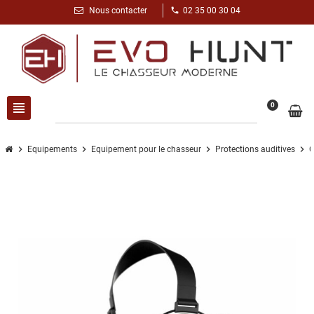
phone
Nous contacter
02 35 00 30 04
view_headline
search
0
chevron_right
chevron_right
chevron_right
chevron_right
Equipements
Equipement pour le chasseur
Protections auditives
C