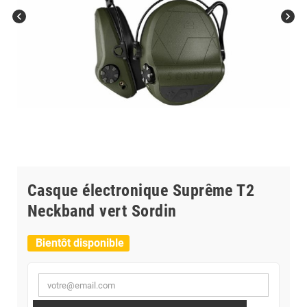
chevron_left
chevron_right
Casque électronique Suprême T2
Neckband vert Sordin
Bientôt disponible