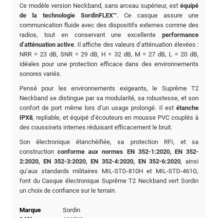
Ce modèle version Neckband, sans arceau supérieur, est
équipé
de la technologie SordinFLEX™
. Ce casque assure une
communication fluide avec des dispositifs externes comme des
radios, tout en conservant une excellente
performance
d’atténuation active
. Il affiche des valeurs d’atténuation élevées :
NRR = 23 dB, SNR = 29 dB, H = 32 dB, M = 27 dB, L = 20 dB,
idéales pour une protection efficace dans des environnements
sonores variés.
Pensé pour les environnements exigeants, le Suprême T2
Neckband se distingue par sa modularité, sa robustesse, et son
confort de port même lors d’un usage prolongé. Il est
étanche
IPX8
, repliable, et équipé d’écouteurs en mousse PVC couplés à
des coussinets internes réduisant efficacement le bruit.
Son électronique étanchéifiée, sa protection RFI, et sa
construction
conforme aux normes EN 352-1:2020, EN 352-
2:2020, EN 352-3:2020, EN 352-4:2020, EN 352-6:2020
, ainsi
qu’aux standards militaires MIL-STD-810H et MIL-STD-461G,
font du Casque électronique Suprême T2 Neckband vert Sordin
un choix de confiance sur le terrain.
Marque
Sordin