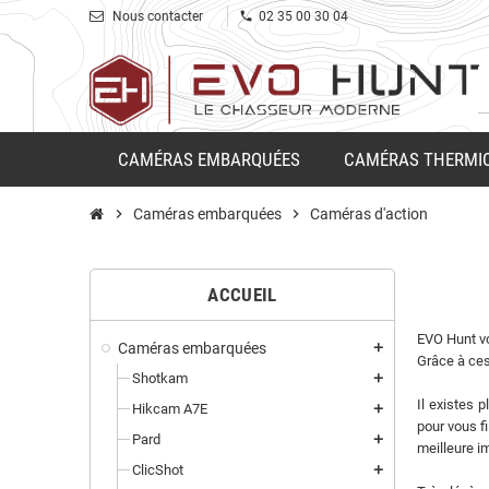
phone
Nous contacter
02 35 00 30 04
CAMÉRAS EMBARQUÉES
CAMÉRAS THERMI
chevron_right
Caméras embarquées
chevron_right
Caméras d'action
ACCUEIL
EVO Hunt vo
Caméras embarquées
add
Grâce à ces
Shotkam
add
Il existes 
Hikcam A7E
add
pour vous f
Pard
add
meilleure i
ClicShot
add