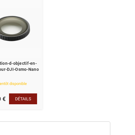
tion-d-objectif-en-
pour-DJI-Osmo-Nano
entôt disponible
0 €
DÉTAILS