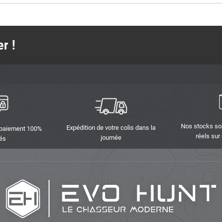
r !
Nos stocks so
Expédition de votre colis dans la
 paiement 100%
réels sur
journée
és