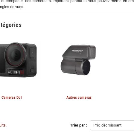
e et compacte, ces caméras s'emportent partout et vous pouvez même en em
angles de vues.
tégories
Caméras DJI
Autres caméras
uits.
Trier par :
Prix, décroissant