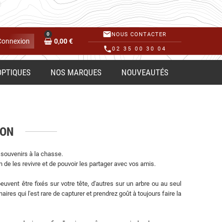
mail
0
NOUS CONTACTER
Connexion
0,00 €
phone
02 35 00 30 04
OPTIQUES
NOS MARQUES
NOUVEAUTÉS
ION
 souvenirs à la chasse.
 de les revivre et de pouvoir les partager avec vos amis.
vent être fixés sur votre tête, d'autres sur un arbre ou au seul
res qui l'est rare de capturer et prendrez goût à toujours faire la