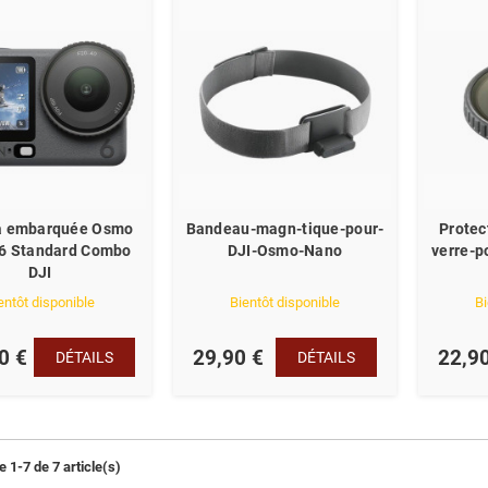
 embarquée Osmo
Bandeau-magn-tique-pour-
Protec
 6 Standard Combo
DJI-Osmo-Nano
verre-
DJI
entôt disponible
Bientôt disponible
Bi
0 €
29,90 €
22,9
DÉTAILS
DÉTAILS
 1-7 de 7 article(s)