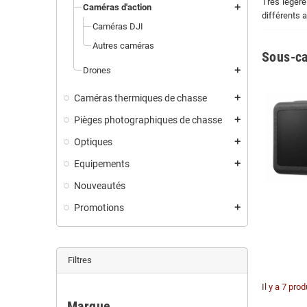
Très légèr
Caméras d'action
add
différents 
Caméras DJI
Autres caméras
Sous-ca
Drones
add
Caméras thermiques de chasse
add
Pièges photographiques de chasse
add
Optiques
add
Equipements
add
Nouveautés
Promotions
add
Filtres
Il y a 7 prod
Marque