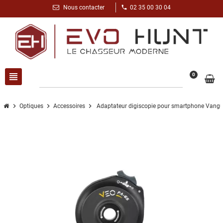
phone
Nous contacter
02 35 00 30 04
view_headline
search
0
chevron_right
chevron_right
chevron_right
Optiques
Accessoires
Adaptateur digiscopie pour smartphone Vang