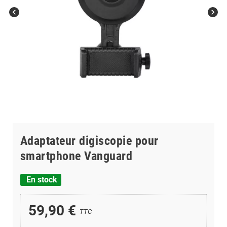
chevron_left
chevron_right
Adaptateur digiscopie pour
smartphone Vanguard
En stock
59,90 €
TTC